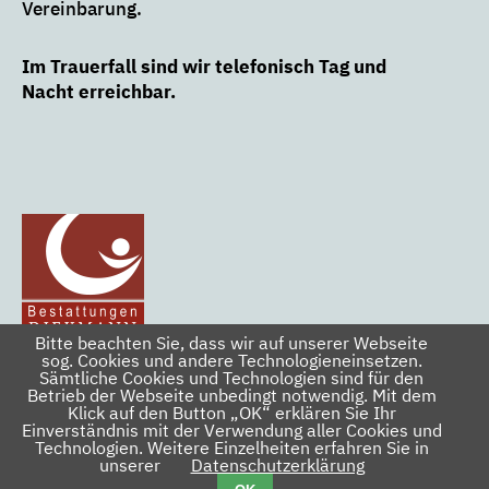
Vereinbarung.
Im Trauerfall sind wir telefonisch Tag und
Nacht erreichbar.
Bitte beachten Sie, dass wir auf unserer Webseite
sog. Cookies und andere Technologieneinsetzen.
Sämtliche Cookies und Technologien sind für den
02562 - 54 77
Tag & Nacht
Betrieb der Webseite unbedingt notwendig. Mit dem
Kurzer Weg 4 • 48599 Gronau
Klick auf den Button „OK“ erklären Sie Ihr
Einverständnis mit der Verwendung aller Cookies und
E-Mail: diekmann@bestattungen-gronau.de
Technologien. Weitere Einzelheiten erfahren Sie in
unserer
Datenschutzerklärung
Navigation
Kontakt
Datenschutz
Impressum